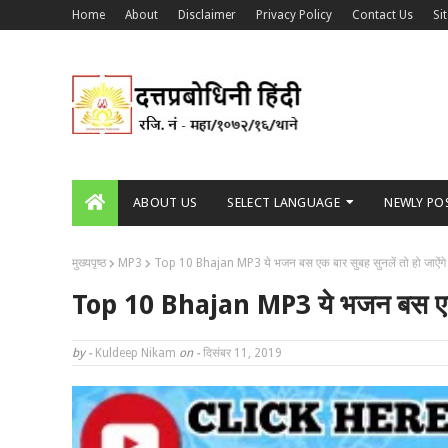
Home
About
Disclaimer
Privacy Policy
Contact Us
Si
ABOUT US
SELECT LANGUAGE
NEWLY PO
मुख्यपृष्ठ
MP3
Top 10 Bhajan MP3 ये भजन बस एक बार सुबह सुनलें तो हो जाऐंगे 
Top 10 Bhajan MP3 ये भजन बस एक बार
by -
Kuldeep Nikam
on -
दिसंबर 11, 2019