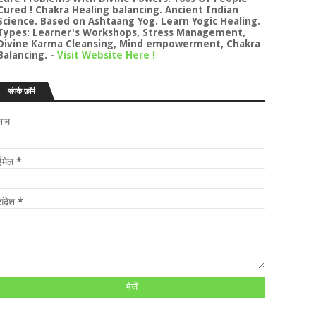
Cured ! Chakra Healing balancing. Ancient Indian
Science. Based on Ashtaang Yog. Learn Yogic Healing.
Types: Learner's Workshops, Stress Management,
Divine Karma Cleansing, Mind empowerment, Chakra
Balancing.
-
Visit Website Here !
संपर्क फ़ॉर्म
नाम
ईमेल
*
संदेश
*