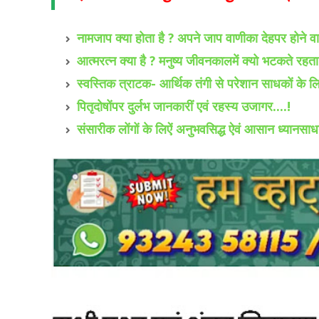
नामजाप क्या होता है ? अपने जाप वाणीका देहपर होने वा
आत्मरत्न क्या है ? मनुष्य जीवनकालमें क्यो भटकते रहता
स्वस्तिक त्राटक- आर्थिक तंगी से परेशान साधकों के लि
पितृदोषोंपर दुर्लभ जानकारीं एवं रहस्य उजागर....!
संसारीक लोंगों के लिऐं अनुभवसिद्ध ऐवं आसान ध्यानसाध