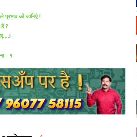
ले प्रभाव को जानिऐ !
 है ?
ए....!
ना - १