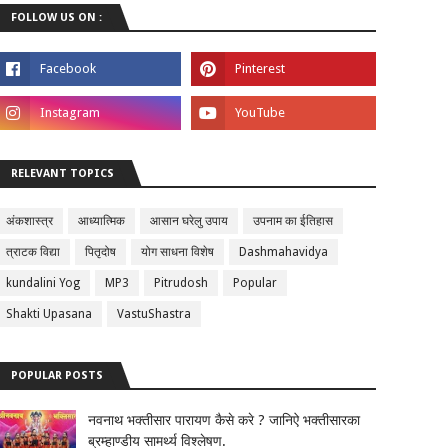
FOLLOW US ON :
RELEVANT TOPICS
अंकशास्त्र
आध्यात्मिक
आसान घरेलु उपाय
उपनाम का ईतिहास
त्राटक विद्या
पितृदोष
योग साधना विशेष
Dashmahavidya
kundalini Yog
MP3
Pitrudosh
Popular
Shakti Upasana
VastuShastra
POPULAR POSTS
नवनाथ भक्तीसार पारायण कैसे करे ? जानिऐ भक्तीसारका
ब्रम्हाण्डीय सामर्थ्य विश्लेषण.