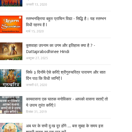
जनवरी 13, 2020
स्तम्भनक्रिया बहुत प्राचिन विद्या - सिद्धि है। यह स्तम्भन
विधी रहस्य है l
मार्च 15, 2020
कुशवाहा उपनाम का उगम और इतिहास क्या है ? -
Dattaprabodhinee Hindi
अक्टूबर 27, 2025
सिर्फ ३ दिनोंमे ऐसे करिऐ श्रीगुरुचरित्र पारायण और सात
दिंन पाठ कि विधी जानिऐं l
जनवरी 07, 2020
कामवासना एक घातक मनोविकार - आपको वासना सताऐं तो
ये उपाय तुरंत करिऐ l
दिसंबर 31, 2019
अब घर के सभी दुःख दूर होंगे ... बस सुबह के समय इस
शाबरी कवच का एक पाठ करें