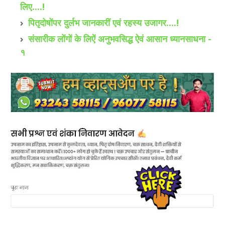
लिए....!
पितृदोषोंपर दुर्लभ जानकारीं एवं रहस्य उजागर....!
संसारीक लोंगों के लिऐं अनुभवसिद्ध ऐवं आसान ध्यानसाधना -
१