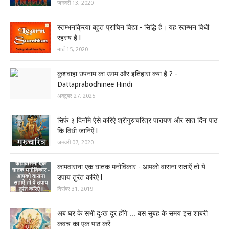
जनवरी 13, 2020
स्तम्भनक्रिया बहुत प्राचिन विद्या - सिद्धि है। यह स्तम्भन विधी
रहस्य है l
मार्च 15, 2020
कुशवाहा उपनाम का उगम और इतिहास क्या है ? -
Dattaprabodhinee Hindi
अक्टूबर 27, 2025
सिर्फ ३ दिनोंमे ऐसे करिऐ श्रीगुरुचरित्र पारायण और सात दिंन पाठ
कि विधी जानिऐं l
जनवरी 07, 2020
कामवासना एक घातक मनोविकार - आपको वासना सताऐं तो ये
उपाय तुरंत करिऐ l
दिसंबर 31, 2019
अब घर के सभी दुःख दूर होंगे ... बस सुबह के समय इस शाबरी
कवच का एक पाठ करें