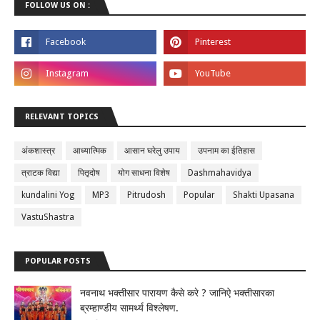
FOLLOW US ON :
RELEVANT TOPICS
अंकशास्त्र
आध्यात्मिक
आसान घरेलु उपाय
उपनाम का ईतिहास
त्राटक विद्या
पितृदोष
योग साधना विशेष
Dashmahavidya
kundalini Yog
MP3
Pitrudosh
Popular
Shakti Upasana
VastuShastra
POPULAR POSTS
नवनाथ भक्तीसार पारायण कैसे करे ? जानिऐ भक्तीसारका
ब्रम्हाण्डीय सामर्थ्य विश्लेषण.