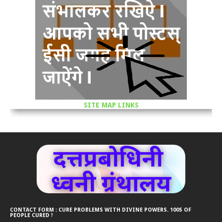
SITE MAP LINKS
CONTACT FORM : CURE PROBLEMS WITH DIVINE POWERS. 100S OF
PEOPLE CURED !