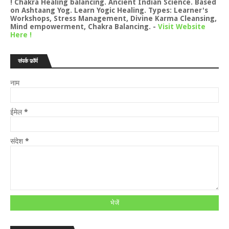
! Chakra Healing balancing. Ancient Indian Science. Based
on Ashtaang Yog. Learn Yogic Healing. Types: Learner's
Workshops, Stress Management, Divine Karma Cleansing,
Mind empowerment, Chakra Balancing.
-
Visit Website
Here !
संपर्क फ़ॉर्म
नाम
ईमेल
*
संदेश
*