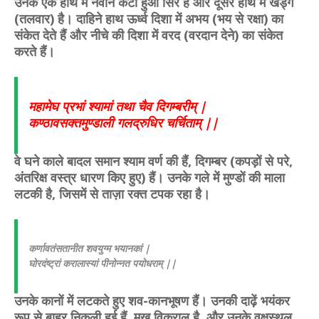
उनके एक हाथ में नवीन कटा हुआ सिर है और दूसरे हाथ में खड्ग
(तलवार) है। दाहिने हाथ ऊर्ध्व दिशा में अभय (भय से रक्षा) का
संकेत देते हैं और नीचे की दिशा में वरद (वरदान देने) का संकेत
करते हैं।
महामेघ प्रभां श्यामां तथा चैव दिगम्बरीम् |
कण्ठावसक्तमुण्डाली गलद्‌रुधिर चर्चिताम् ||
वे घने काले बादल समान श्याम वर्ण की हैं, दिगम्बर (कपड़ों से परे,
अंतरिक्ष वस्त्र धारण किए हुए) हैं। उनके गले में मुण्डों की माला
लटकी है, जिसमें से ताज़ा रक्त टपक रहा है।
कर्णावतंसतानीत शवयुग्म भयानकां |
घोरदंष्ट्रां करालास्यां पीनोन्नत पयोधराम् ||
उनके कानों में लटकते हुए शव-कानभूषण हैं। उनकी दाढ़ें भयंकर
रूप से बाहर निकली हुई हैं, मुख विकराल है, और उनके वक्षस्थल