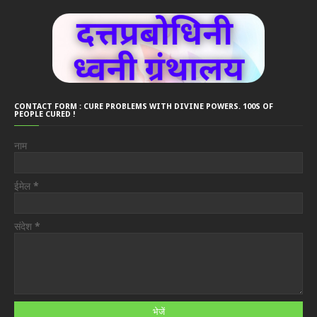
CONTACT FORM : CURE PROBLEMS WITH DIVINE POWERS. 100S OF
PEOPLE CURED !
नाम
ईमेल
*
संदेश
*