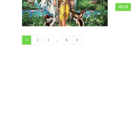
और पढ़ें
...
1
2
3
8