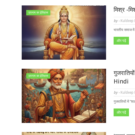
मिश्र -मि
उपनाम का ईतिहास
by -
Kuldeep
भारतीय समाज मे
और पढ़ें
गुजरातिय
उपनाम का ईतिहास
Hindi
by -
Kuldeep
गुजरातियों में 
और पढ़ें