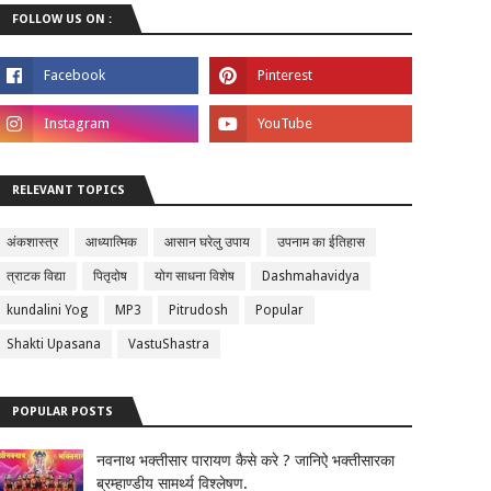
FOLLOW US ON :
RELEVANT TOPICS
अंकशास्त्र
आध्यात्मिक
आसान घरेलु उपाय
उपनाम का ईतिहास
त्राटक विद्या
पितृदोष
योग साधना विशेष
Dashmahavidya
kundalini Yog
MP3
Pitrudosh
Popular
Shakti Upasana
VastuShastra
POPULAR POSTS
नवनाथ भक्तीसार पारायण कैसे करे ? जानिऐ भक्तीसारका
ब्रम्हाण्डीय सामर्थ्य विश्लेषण.