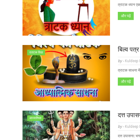
त्राटक ध्यान एक
और पढ़ें
बिल्व पत्
त्राटक विद्या
by -
Kuldeep
त्राटक साधना मे
और पढ़ें
दत्त उपास
आध्यात्मिक
by -
Kuldeep
दत्त उपासना: भगवा