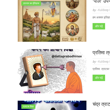
'पाल' उप
उपनाम का ईतिहास
by -
Kuldeep
हम अक्सर इतिहास 
और पढ़ें
प्रतिमा त्
by -
Kuldeep
प्रतिमा त्राटक 
और पढ़ें
चंद्र त्र
त्राटक विद्या