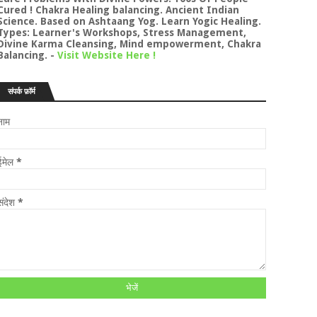
Cured ! Chakra Healing balancing. Ancient Indian
Science. Based on Ashtaang Yog. Learn Yogic Healing.
Types: Learner's Workshops, Stress Management,
Divine Karma Cleansing, Mind empowerment, Chakra
Balancing.
-
Visit Website Here !
संपर्क फ़ॉर्म
नाम
ईमेल
*
संदेश
*