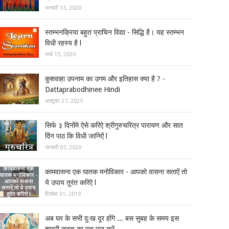
जनवरी 13, 2020
स्तम्भनक्रिया बहुत प्राचिन विद्या - सिद्धि है। यह स्तम्भन
विधी रहस्य है l
मार्च 15, 2020
कुशवाहा उपनाम का उगम और इतिहास क्या है ? -
Dattaprabodhinee Hindi
अक्टूबर 27, 2025
सिर्फ ३ दिनोंमे ऐसे करिऐ श्रीगुरुचरित्र पारायण और सात
दिंन पाठ कि विधी जानिऐं l
जनवरी 07, 2020
कामवासना एक घातक मनोविकार - आपको वासना सताऐं तो
ये उपाय तुरंत करिऐ l
दिसंबर 31, 2019
अब घर के सभी दुःख दूर होंगे ... बस सुबह के समय इस
शाबरी कवच का एक पाठ करें