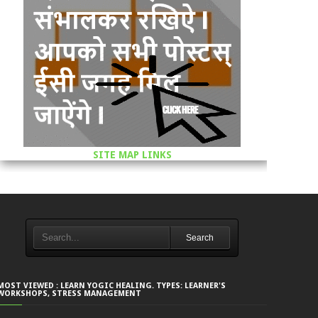
SITE MAP LINKS
Search
MOST VIEWED : LEARN YOGIC HEALING. TYPES: LEARNER'S
WORKSHOPS, STRESS MANAGEMENT