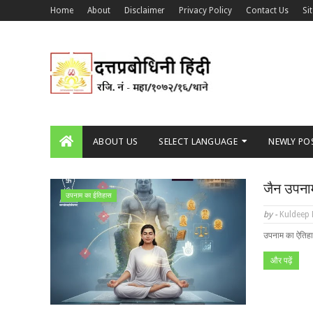
Home
About
Disclaimer
Privacy Policy
Contact Us
Si
ABOUT US
SELECT LANGUAGE
NEWLY PO
जैन उपना
उपनाम का ईतिहास
by -
Kuldeep
उपनाम का ऐतिहास
और पढ़ें