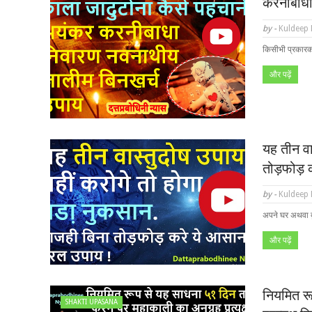
करनीबाधा
by -
Kuldeep
किसीभी प्रकारक
और पढ़ें
यह तीन वा
तोड़फोड़
by -
Kuldeep
अपने घर अथवा द
और पढ़ें
नियमित र
SHAKTI UPASANA