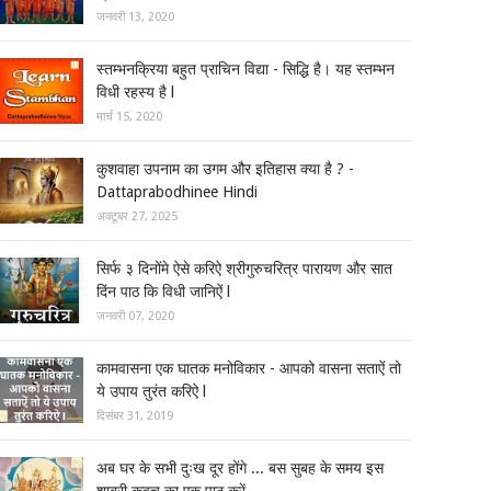
जनवरी 13, 2020
स्तम्भनक्रिया बहुत प्राचिन विद्या - सिद्धि है। यह स्तम्भन
विधी रहस्य है l
मार्च 15, 2020
कुशवाहा उपनाम का उगम और इतिहास क्या है ? -
Dattaprabodhinee Hindi
अक्टूबर 27, 2025
सिर्फ ३ दिनोंमे ऐसे करिऐ श्रीगुरुचरित्र पारायण और सात
दिंन पाठ कि विधी जानिऐं l
जनवरी 07, 2020
कामवासना एक घातक मनोविकार - आपको वासना सताऐं तो
ये उपाय तुरंत करिऐ l
दिसंबर 31, 2019
अब घर के सभी दुःख दूर होंगे ... बस सुबह के समय इस
शाबरी कवच का एक पाठ करें