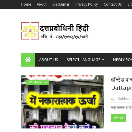
Home
About
Disclaimer
Privacy Policy
Contact Us
Si
ABOUT US
SELECT LANGUAGE
NEWLY PO
हॉन्टेड वा
VASTUSHASTRA
Dattap
by -
Kuldeep
नकारात्मक ऊर्जा
और पढ़ें