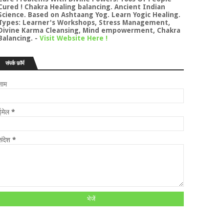
Cured ! Chakra Healing balancing. Ancient Indian
Science. Based on Ashtaang Yog. Learn Yogic Healing.
Types: Learner's Workshops, Stress Management,
Divine Karma Cleansing, Mind empowerment, Chakra
Balancing.
-
Visit Website Here !
संपर्क फ़ॉर्म
नाम
ईमेल
*
संदेश
*