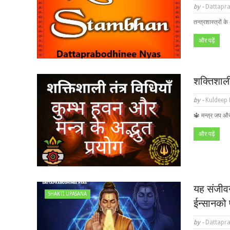
by -
Dattapra
तन्त्रशास्त्रों 
और पढ़ें
शक्तिशाली 
by -
Kuldeep
🔱 मन्त्र जप और 
और पढ़ें
यह संजीवनी
SHAKTI UPASANA
ईन्सानको 
by -
Dattapra