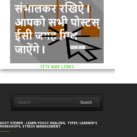
SITE MAP LINKS
Search
MOST VIEWED : LEARN YOGIC HEALING. TYPES: LEARNER'S
WORKSHOPS, STRESS MANAGEMENT