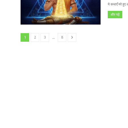
ये कथाएँ मरे हु
और पढ़ें
...
1
2
3
8