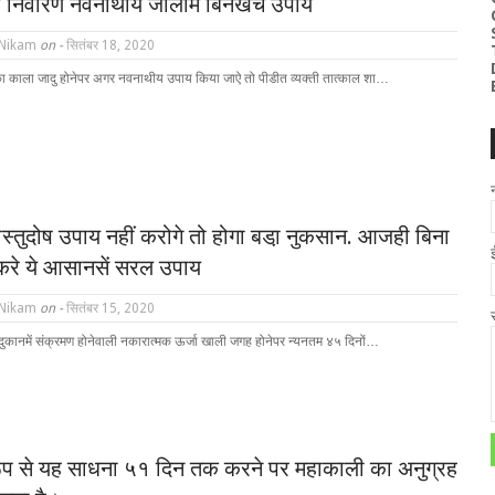
 निवारण नवनाथीय जालीम बिनखर्च उपाय
 Nikam
on -
सितंबर 18, 2020
ा काला जादु होनेपर अगर नवनाथीय उपाय किया जाऐ तो पीडीत व्यक्ती तात्काल शा…
स्तुदोष उपाय नहीं करोगे तो होगा बडा़ नुकसान. आजही बिना
 करे ये आसानसें सरल उपाय
 Nikam
on -
सितंबर 15, 2020
ुकानमें संक्रमण होनेवाली नकारात्मक ऊर्जा खाली जगह होनेपर न्यनतम ४५ दिनों…
ूप से यह साधना ५१ दिन तक करने पर महाकाली का अनुग्रह