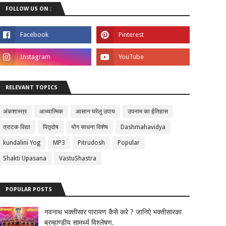
FOLLOW US ON :
RELEVANT TOPICS
अंकशास्त्र
आध्यात्मिक
आसान घरेलु उपाय
उपनाम का ईतिहास
त्राटक विद्या
पितृदोष
योग साधना विशेष
Dashmahavidya
kundalini Yog
MP3
Pitrudosh
Popular
Shakti Upasana
VastuShastra
POPULAR POSTS
नवनाथ भक्तीसार पारायण कैसे करे ? जानिऐ भक्तीसारका
ब्रम्हाण्डीय सामर्थ्य विश्लेषण.