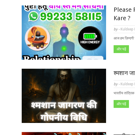
Please R
Kare ?
by -
Kuldeep
आज हम ज़िन्दगी से
और पढ़ें
श्मशान जा
by -
Kuldeep
भारतीय तांत्रिक
और पढ़ें