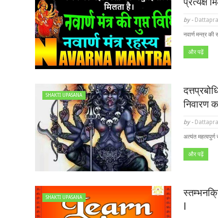
प्रत्यक्ष 
by -
Dattapra
नवार्ण मन्त्र की 
और पढ़ें
दत्तप्रबोध
SHAKTI UPASANA
निवारण कर
by -
Dattapra
अत्यंत महत्वपुर्ण
और पढ़ें
स्तम्भनक्र
SHAKTI UPASANA
l